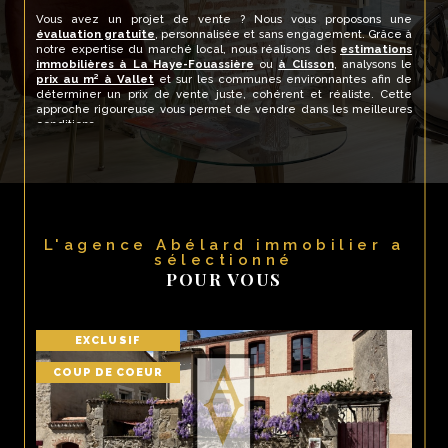
Vous avez un projet de vente ? Nous vous proposons une
évaluation gratuite
, personnalisée et sans engagement. Grâce à
notre expertise du marché local, nous réalisons des
estimations
immobilières à La Haye-Fouassière
ou
à Clisson
, analysons le
prix au m² à Vallet
et sur les communes environnantes afin de
déterminer un prix de vente juste, cohérent et réaliste. Cette
approche rigoureuse vous permet de vendre dans les meilleures
conditions.
Un service personnalisé pour vos
projets
Chez Abélard Immobilier, nous comprenons que chaque projet est
L'agence Abélard immobilier a
unique. Que vous recherchiez un bien à rénover ou une villa
sélectionné
moderne, notre équipe s’adapte à vos attentes et vous
POUR VOUS
accompagne à chaque étape, avec réactivité et
professionnalisme.
EXCLUSIF
Contactez Abélard Immobilier
COUP DE COEUR
Envie d’en savoir plus ou de démarrer votre projet ? Contactez-
nous dès aujourd’hui au 02 51 25 27 58 ou par email
à
abelardimmobilier@gmail.com
. Nous serons ravis de vous
accueillir à notre agence, située au 2 rue du Plessis Guéry, 44330