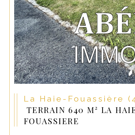
La Haie-Fouassière 
TERRAIN 640 M² LA HAI
FOUASSIERE