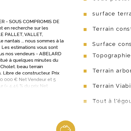
surface terr
ER - SOUS COMPROMIS DE 
t en recherche sur les 
Terrain cons
E PALLET, VALLET, 
antais ... nous sommes à la 
Surface cons
. Les estimations vous sont 
 tous nos vendeurs - ABELARD 
Topographie
ué à quelques minutes du 
Cholet. beau terrain 
Terrain arbo
 Libre de constructeur. Prix 
130 000 € Net Vendeur et 5 
Terrain Viabi
 (= 4,45 % du prix Net 
arine BONNET au 06 66 32 82 
0018KBG
Tout à l'égo
Raccordeme