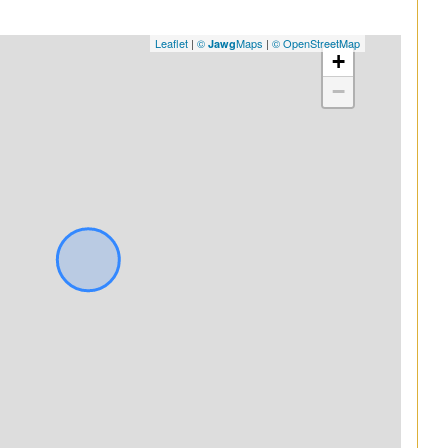
Leaflet
|
©
Maps
|
© OpenStreetMap
Jawg
+
−