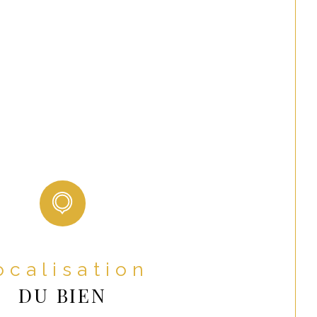
nt gaz
NON
t électricité
NON
nt téléphone
NON
NON
Localisation
DU BIEN