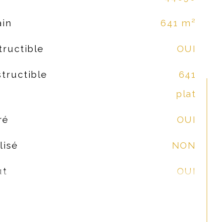
ain
641 m²
tructible
OUI
tructible
641
plat
ré
OUI
lisé
NON
ut
OUI
nt eau
NON