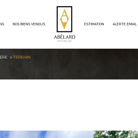
ENS
NOS BIENS VENDUS
ESTIMATION
ALERTE EMAIL
voir les
0
annonces
IERE
TERRAIN
imer
1
LOCALISATION
BUDGET
assière