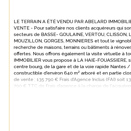
LE TERRAIN A ÉTÉ VENDU PAR ABELARD IMMOBILI
VENTE - Pour satisfaire nos clients acquéreurs qui son
secteurs de BASSE- GOULAINE, VERTOU, CLISSON, L
MOUZILLON, GORGES, MONNIERES et tout le vignoble n
recherche de maisons, terrains ou bâtiments à rénover
offertes. Nous offrons également la visite virtuelle à
IMMOBILIER vous propose à LA HAIE-FOUASSIERE, sit
centre bourg, de la gare et de la voie rapide Nantes / 
constructible d'environ 640 m² arboré et en partie clos.
de vente : 135 790 € Frais d’Agence Inclus (FAI) soit 
790 € TTC de Frais d’agence à la charge de l'acquéreur
Vendeur). Pour plus de renseignements, contactez K
18 ou Céline LANDAIS au 06 66 30 23 63. Mandat n°