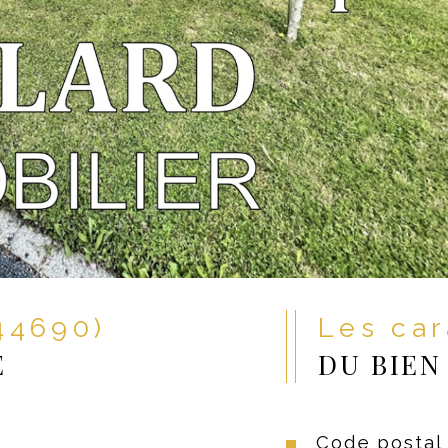
(44690)
Les ca
E
DU BIEN
Code postal