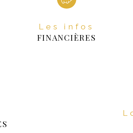
Type de cha
Format de c
Les infos
Terrasse
FINANCIÈRES
Murs mitoye
Nombre de p
urs. Nombre de lots : 4. 
Année de co
Copropriété
it 75 000 € Net Vendeur et 6 
r (9,07 % du prix Net 
Lot n°
s
imé des dépenses annuelles 
nombre de l
ES
50 € par an. Prix moyens des 
ris). Logement à 