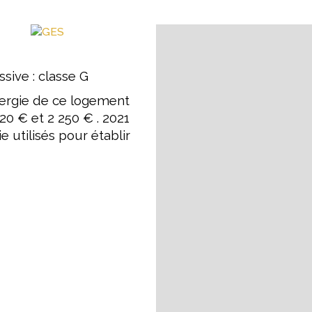
 sur les risques auxquels ce 
s : www.georisques.gouv.fr.
ive : classe G
ergie de ce logement
0 € et 2 250 € . 2021
e utilisés pour établir