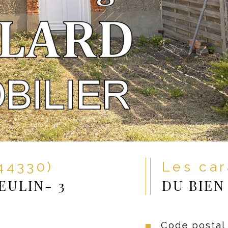
(44330)
Les ca
EULIN- 3
DU BIEN
Code postal