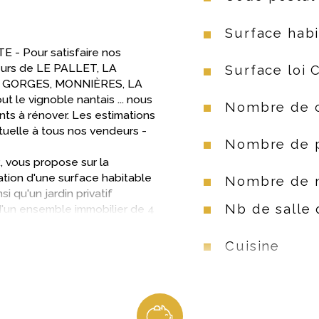
Surface habi
 Pour satisfaire nos 
teurs de LE PALLET, LA 
Surface loi 
 GORGES, MONNIÈRES, LA 
e vignoble nantais ... nous 
Nombre de 
ts à rénover. Les estimations 
rtuelle à tous nos vendeurs 
- 
Nombre de 
tion d'une surface habitable 
Nombre de 
si qu'un jardin privatif 
Nb de salle 
d'un ensemble immobilier de 4 
te :
Cuisine
Mode de ch