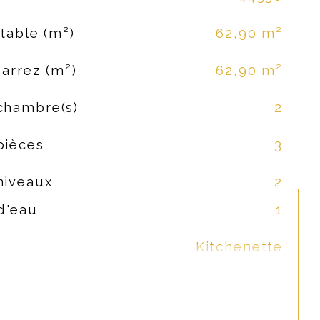
table (m²)
62,90 m²
Carrez (m²)
62,90 m²
chambre(s)
2
pièces
3
niveaux
2
d'eau
1
Kitchenette
auffage
Electrique