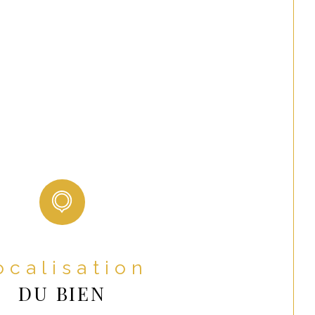
uffage
Radiateur
hauffage
Individuel
NON
ns
1
arking
1
nstruction
1900
OUI
1
Localisation
ots
4
DU BIEN