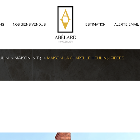
ENS
NOS BIENS VENDUS
ESTIMATION
ALERTE EMAIL
voir les
0
annonces
ULIN
MAISON
T3
MAISON LA CHAPELLE HEULIN 3 PIECES
imer
1
LOCALISATION
BUDGET
-Heulin
3 Pièces