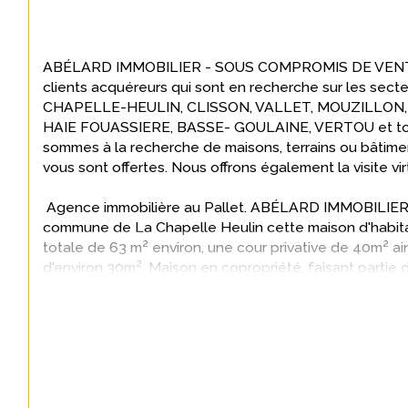
ABÉLARD IMMOBILIER - SOUS COMPROMIS DE VENTE -
clients acquéreurs qui sont en recherche sur les sec
CHAPELLE-HEULIN, CLISSON, VALLET, MOUZILLON,
HAIE FOUASSIERE, BASSE- GOULAINE, VERTOU et tout l
sommes à la recherche de maisons, terrains ou bâtimen
vous sont offertes. Nous offrons également la visite vi
 Agence immobilière au Pallet. ABÉLARD IMMOBILIER, vous propose sur la 
commune de La Chapelle Heulin cette maison d'habita
totale de 63 m² environ, une cour privative de 40
m² ain
d'environ 30m². Maison en copropriété, faisant partie 
lots d'habitation. Elle se compose de la manière suivan
- Séjour/salon
- Cuisine
- Chambre (1)