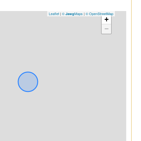
Leaflet
|
©
Maps
|
© OpenStreetMap
Jawg
+
−