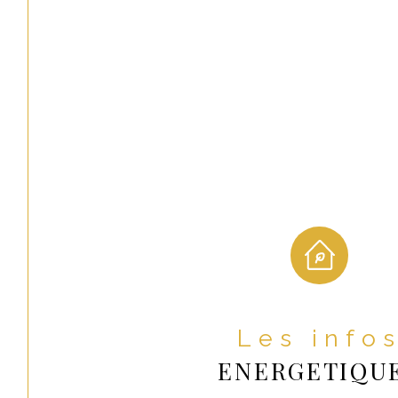
- Salle d'eau et WC
- Chambre (2)
- Stationnement
- Jardin et cour
Statut provisoire du syndicat : Pas de procédure en co
Pas de locataires en place. D
es travaux sont à prévoir.
Prix de vente : 81 800 € Frais d’Agence Inclus (FAI) so
800 € TTC de Frais d’agence à la charge de l'acquéreu
Vendeur).
Les info
DPE : G (indice 473), GES : C (indice 15). Montant est
ENERGETIQU
d'énergie pour un usage standard : entre 1620€ et 22
énergies indexés sur l'année 2021 (abonnements comp