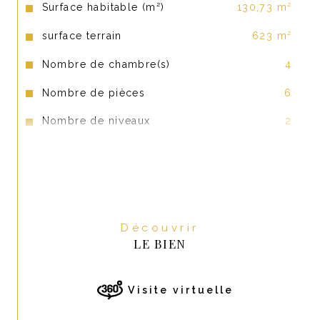
Surface habitable (m²)
130,73 m²
informations sur les risques auxquels ce bien est exposé sont 
disponibles sur le site Géorisques : www.georisque.gouv.fr. 
surface terrain
623 m²
Prix de vente : 291 800 € Frais d’Agence Inclus (FAI) soit 280 000 
€ Net Vendeur et 11 800 € TTC de Frais d’agence à la charge 
Nombre de chambre(s)
4
de l'acquéreur (4,21 % du prix Net Vendeur)
Nombre de pièces
6
Nombre de niveaux
2
Nb de salle de bains
1
Nb de salle d'eau
1
Cuisine
Américaine
Découvrir
Type de cuisine
SEMI-EQUIPEE
LE BIEN
Mode de chauffage
Granules, Electrique
Type de chauffage
Poêle, Radiateur
Visite virtuelle
Format de chauffage
Individuel, Individuel