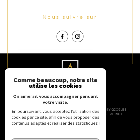
Nous suivre sur
Comme beaucoup, notre site
utilise les cookies
On aimerait vous accompagner pendant
votre visite.
© 2026 | TOUS DROITS RÉSERVÉS | TRADUCTION POWERED BY GOOGLE |
En poursuivant, vous acceptez l'utilisation des
NOS HONORAIRES
PLAN DU SITE
MENTIONS LÉGALES
ADMIN
cookies par ce site, afin de vous proposer des
NOS LIENS
POLITIQUE RGPD
COOKIES
contenus adaptés et réaliser des statistiques !