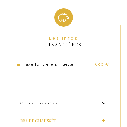
Terrasse
NON
Murs mitoyens
2
Exposition
Sud-Ouest
Les infos
Année de construction
1900
FINANCIÈRES
Quartier
Villes avec et proche d'une gare
Taxe foncière annuelle
600 €
Terrain divisible
NON
Copropriété
NON
Composition des pièces
REZ DE CHAUSSÉE