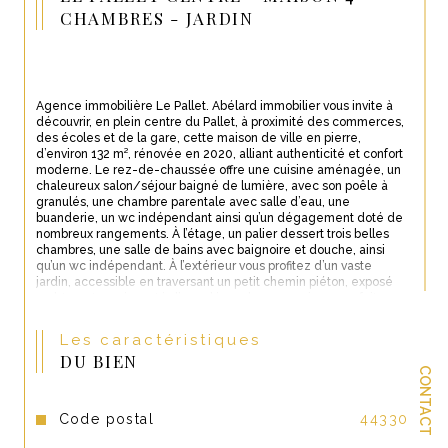
CHAMBRES - JARDIN
Agence immobilière Le Pallet. Abélard immobilier vous invite à 
découvrir, en plein centre du Pallet, à proximité des commerces, 
des écoles et de la gare, cette maison de ville en pierre, 
d’environ 132 m², rénovée en 2020, alliant authenticité et confort 
moderne. Le rez-de-chaussée offre une cuisine aménagée, un 
chaleureux salon/séjour baigné de lumière, avec son poêle à 
granulés, une chambre parentale avec salle d’eau, une 
buanderie, un wc indépendant ainsi qu’un dégagement doté de 
nombreux rangements. À l’étage, un palier dessert trois belles 
chambres, une salle de bains avec baignoire et douche, ainsi 
qu’un wc indépendant. À l’extérieur vous profitez d’un vaste 
jardin, accessible en traversant un petit chemin piéton, exposé 
sud/ouest, agrémenté d’une dépendance en pierre, parfaite 
pour le stockage ou un projet annexe. Maison coup de cœur 
assuré ; idéale pour les amateurs de belles pierres souhaitant 
Les caractéristiques
vivre au cœur du bourg tout en bénéficiant d’un cadre de vie 
DU BIEN
privilégié.
CONTACT
DPE : C (indice 123), GES : C (indice 4). Montant estimé des 
dépenses annuelles d'énergie pour un usage standard : entre 
Code postal
44330
1504€ et 2036€ par an. Prix moyens des énergies indexés sur 
les années 2021, 2022 et 2023 (abonnements compris)
. Les 