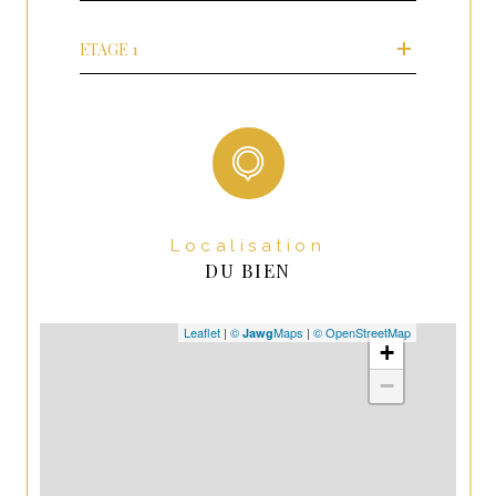
ETAGE 1
Localisation
DU BIEN
Leaflet
|
©
Maps
|
© OpenStreetMap
Jawg
+
−